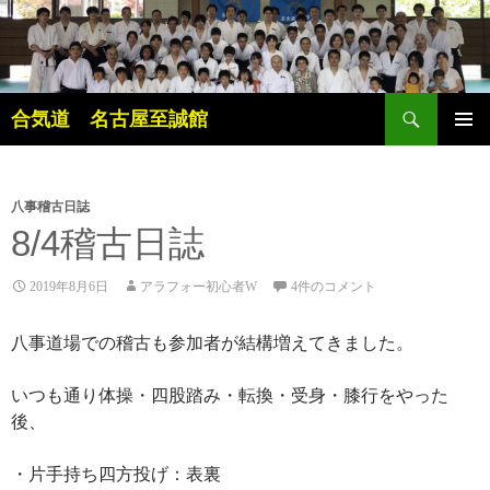
検
合気道 名古屋至誠館
索
コ
メインメ
ン
ニュー
テ
ン
八事稽古日誌
ツ
8/4稽古日誌
へ
ス
2019年8月6日
アラフォー初心者W
4件のコメント
キ
ッ
八事道場での稽古も参加者が結構増えてきました。
プ
いつも通り体操・四股踏み・転換・受身・膝行をやった
後、
・片手持ち四方投げ：表裏