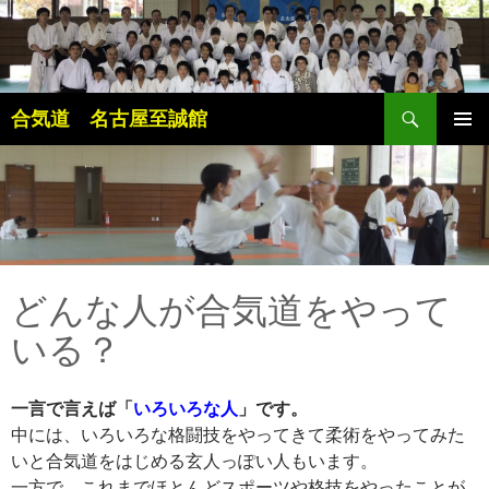
検
合気道 名古屋至誠館
索
コ
メインメ
ン
ニュー
テ
ン
ツ
へ
ス
キ
どんな人が合気道をやって
ッ
いる？
プ
一言で言えば「
いろいろな人
」です。
中には、いろいろな格闘技をやってきて柔術をやってみた
いと合気道をはじめる玄人っぽい人もいます。
一方で、これまでほとんどスポーツや格技をやったことが