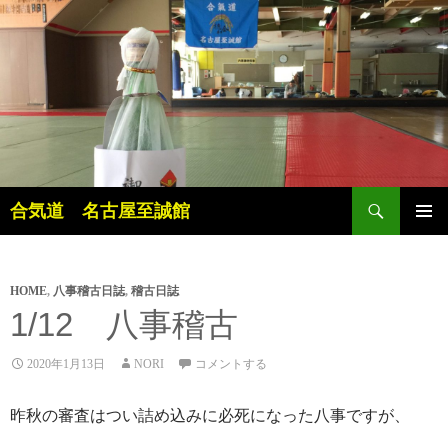
検
合気道 名古屋至誠館
索
コ
メインメ
ン
ニュー
テ
ン
HOME
,
八事稽古日誌
,
稽古日誌
ツ
1/12 八事稽古
へ
ス
2020年1月13日
NORI
コメントする
キ
ッ
昨秋の審査はつい詰め込みに必死になった八事ですが、
プ